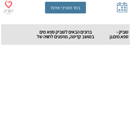
בחר תאריכי אירוח
טוביק -
ברוכים הבאים לטוביק ספא מים
ספא.מים.גן
במושב קדימה, מוזמנים לחוויה של
רוגע, שחרור ושקט נשכח. במתחם
טיפולי וואטסו במים, עיסויים בשיטת
״אנה טומי״ ומתחם שלם אשר מטרתו
להעניק כמה רגעי שקט נשכח.
שימו לב-
- במידה ולא מצאתם שעה נוחה
שפנויה לטיפול, מוזמנים להתקשר
אלינו ונעזור למצוא, לפעמים נוכל
למצוא פתרונות שלא מופיעים במנוע
ההזמנות!
- ההזמנה אינה סופית, לאחר ביצוע
ההזמנה אנו ניצור איתכם קשר על
מנת לאשר את ההזמנה!
שלבים להזמנה און ליין:
1. בוחרים חבילה
2. לוחצים על סימן +
3. בוחרים תאריך ושעה.