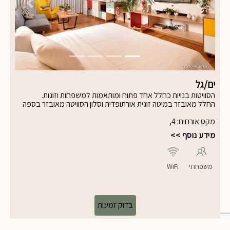
Previous
Next
ים/גל
הסוויטות בנויות כחלל אחד פתוח ומותאמות למשפחות וזוגות.
החלל מאובזר במיטה זוגית אורתופדית וסלון הסוויטה מאובזר בספה
הנפתחת למיטה נוספת. גודל הסוויטה כ-45 מ"ר.
מקס אורחים
:
4
,
מידע נוסף >>
משפחתי
WiFi