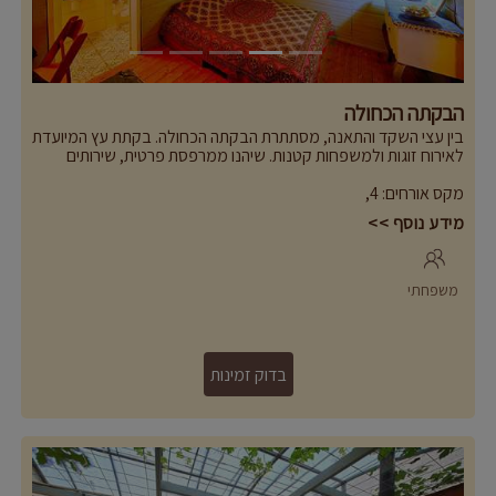
הבקתה הכחולה
בין עצי השקד והתאנה, מסתתרת הבקתה הכחולה. בקתת עץ המיועדת
לאירוח זוגות ולמשפחות קטנות. שיהנו ממרפסת פרטית, שירותים
ומקלחת פרטיים ואווירה חמימה ואינטימית
מה במקום:
מקס אורחים
:
4
,
- מתאים ללינה של 2 מבוגרים ו2 ילדים קטנים
מידע נוסף >>
- פינת ישיבה בחוץ עם מוקד מדורה פרטי
- מיטה זוגית, מזרונים וכריות, מצעים ושמיכות (מצעים ושמיכות
בתוספת תשלום)
- שולחנות וכיסאות ופינות זולה
משפחתי
- מיזוג אוויר (במקום נעים וקריר גם בקיץ)