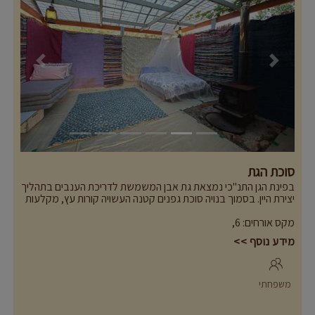
Previous
Next
סוכת הגת
בפינת הגן התנ"כי נמצאת גת אבן המשמשת לדריכת הענבים בתהליך
יצירת היין. בסמוך בנויה סוכת גפנים קטנה העשויה קורות עץ, מקלעות
קנים וגפן מטפסת מעל. המבנה המיוחד בפינת הגן נותן תחושת
מקס אורחים
:
6
,
בדידות בלב הטבע. כשם שאבותינו חיו בסוכות בטבע בעונת הבציר.
מומלץ במיוחד למשפחות המבקרות במקום ומעוניינות לבלות מרגע
מידע נוסף >>
של נחת והנאה משותפת
מה במקום:
- מתאים ללינה של 4-6 אורחים
- פינת ישיבה בחוץ עם מוקד מדורה פרטי
משפחתי
- מיטה זוגית, מזרונים וכריות, מצעים ושמיכות (מצעים ושמיכות
בתוספת תשלום)