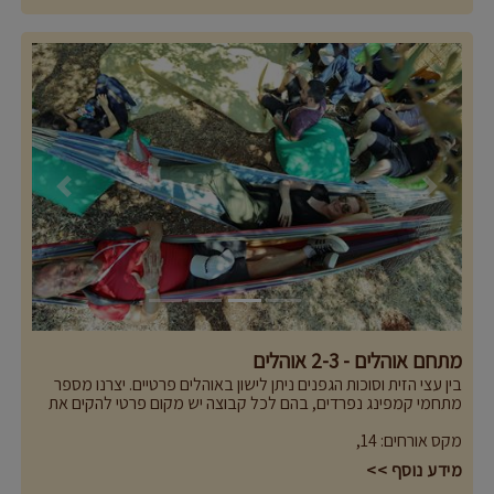
Previous
Next
מתחם אוהלים - 2-3 אוהלים
בין עצי הזית וסוכות הגפנים ניתן לישון באוהלים פרטיים. יצרנו מספר
מתחמי קמפינג נפרדים, בהם לכל קבוצה יש מקום פרטי להקים את
האוהלים, פינת ישיבה פרטית עם מוקד מדורה, שקעים לשימושכם. כל
מקס אורחים
:
14
,
אלו על מנת להבטיח שתוכלו להנות מפרטיות ומרגע של נחת בפינה
שלכם.
מידע נוסף >>
מה במקום: