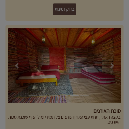
- שולחנות וכיסאות ופינות זולה.
- קמין עצים מפנק, מאווררים בקיץ (במקום נעים וקריר גם בקיץ)
Previous
Next
סוכת האורנים
בקצה האתר, תחת עצי האורן הנותנים צל תמידי ומול הנוף שוכנת סכות
האורנים.
סוכת האורנים מומלצת במיוחד למשפחות המבקרות במקום