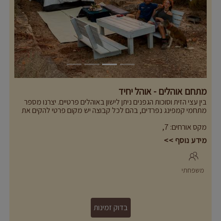
Previous
Next
מתחם אוהלים - אוהל יחיד
בין עצי הזית וסוכות הגפנים ניתן לישון באוהלים פרטיים. יצרנו מספר
מתחמי קמפינג נפרדים, בהם לכל קבוצה יש מקום פרטי להקים את
האוהלים, פינת ישיבה פרטית עם מוקד מדורה, שקעים לשימושכם. כל
מקס אורחים
:
7
,
אלו על מנת להבטיח שתוכלו להנות מפרטיות ומרגע של נחת בפינה
שלכם.
מידע נוסף >>
מה במקום:
- מתאים ללינה של 4-100 אורחים
-מחצלות, מזרונים וכריות, מצעים ושמיכות (מצעים ושמיכות בתוספת
תשלום)
משפחתי
-שולחנות, כיסאות ופינות זולה