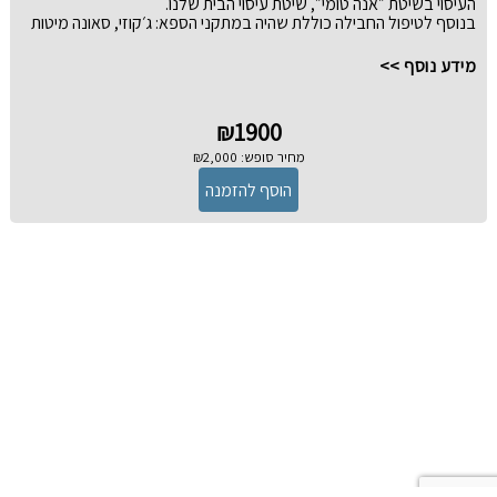
3. בוחרים תאריך ושעה.
העיסוי בשיטת ״אנה טומי״, שיטת עיסוי הבית שלנו.
4. לו
בנוסף לטיפול החבילה כוללת שהיה במתקני הספא: ג׳קוזי, סאונה מיטות
מנוחה בגינה ובר פינוקים עם שתיה חמה ונישנושים כל שמומלץ לשריין
בנוסף שעה +- כדי שיהיה לכם זמן גם לאחר הטיפול להינות.
מידע נוסף >>
שימו לב ❤️
❤️ יש להגיע לפחות 30 דק׳ לפני הטיפול הראשון שנקבע להתארגנות.
₪1900
❤️ בעת הזמנת הטיפולים יש לשים לב למרווח של לפחות 30 דק׳ בין כל
טיפול!
מחיר סופש: ₪2,000
לדוגמא- עיסוי בשעה 10:00-11:15 ואז טיפול וואטסו בשעה 12:30-13:20.
❤️ לנשים בהריון הטיפול מותר החל מהשבוע 14.
❤️ אין כניסה למתחם מתחת לגיל 16.
❤️ ימי ו׳ בתוספת 50 ש״ח לאדם.