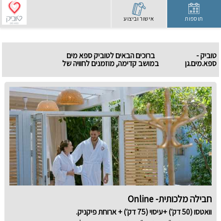
תוספות
אישור וביצוע
טוביק -
ברוכים הבאים לטוביק ספא מים
ספא.מים.גן
במושב קדימה, מוזמנים לחוויה של
רוגע, שחרור ושקט נשכח. במתחם
טיפולי וואטסו במים, עיסויים בשיטת
״אנה טומי״ ומתחם שלם אשר מטרתו
להעניק כמה רגעי שקט נשכח.
שימו לב-
- במידה ולא מצאתם שעה נוחה
שפנויה לטיפול, מוזמנים להתקשר
אלינו ונעזור למצוא, לפעמים נוכל
למצוא פתרונות שלא מופיעים במנוע
ההזמנות!
- ההזמנה אינה סופית, לאחר ביצוע
ההזמנה אנו ניצור איתכם קשר על
מנת לאשר את ההזמנה!
שלבים להזמנה און ליין:
חבילה מלכותית- Online
1. בוחרים חבילה
וואטסו (50 דק׳) +עיסוי (75 דק׳) + ארוחת פיקניק.
2. לוחצים על סימן +