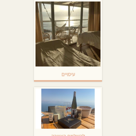
חגים
עיסויים