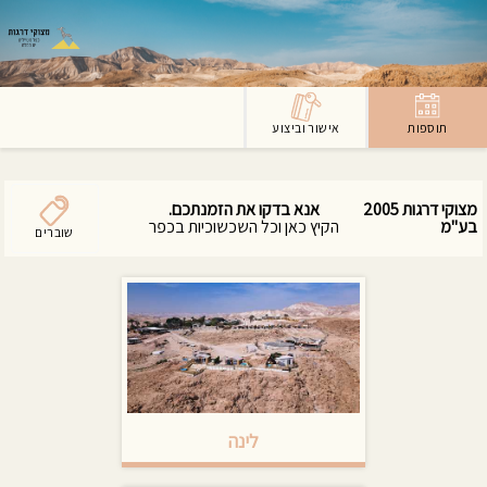
תוספות
אישור וביצוע
מצוקי דרגות 2005
אנא בדקו את הזמנתכם.
בע"מ
הקיץ כאן וכל השכשוכיות בכפר
שוברים
מלאות עם מים קרים.
**השכשוכיות סגורות בחודשי החורף .
*שימו לב: אם תרצו להזמין סוג חדר
ספציפי תוכלו לעשות זאת תחת
לשונית "אפשרויות לינה".
*ההזמנות לא כוללות ארוחות.
"מצוקי בר" מציע מגוון ארוחות , שתייה
ונוף כל יום (בתשלום נוסף, לא כשר)
*תאריכים המסומנים בצבע אדום-
תפוסה מלאה
*תאריכים המסומנים בצבע צהוב -
מינימום 2 לילות.
לינה
*הזמנות מהאתר נהנות מהנחה
בהתאם לעונה ולימי השבוע - לא כולל