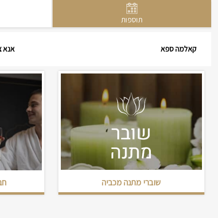
תוספות
קאלמה ספא
אנא צ
שוברי מתנה מכביה
חב