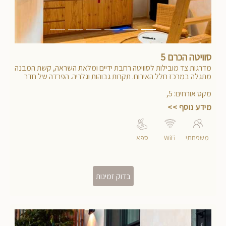
Previous
Next
סוויטה הכרם 5
מדרגות צד מובילות לסוויטה רחבת ידיים ומלאת השראה, קשת המבנה
מתגלה במרכז חלל האירוח. תקרות גבוהות וגלריה. הפרדה של חדר
השינה ועיצוב לפרטים הקטנים ביותר. מתאימה לכל המשפחה
מקס אורחים
:
5
,
מידע נוסף >>
משפחתי
WiFi
ספא