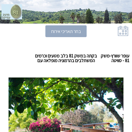
בחר תאריכי אירוח
עופר שוורץ-משק
בקתה במשק 81 בלב מטעים וכרמים
81 - סוויטה
המשתלבים בהרמוניה מופלאה עם
הטבע הסובב אותם.
המחיר כולל מע"מ.
Previous
Next