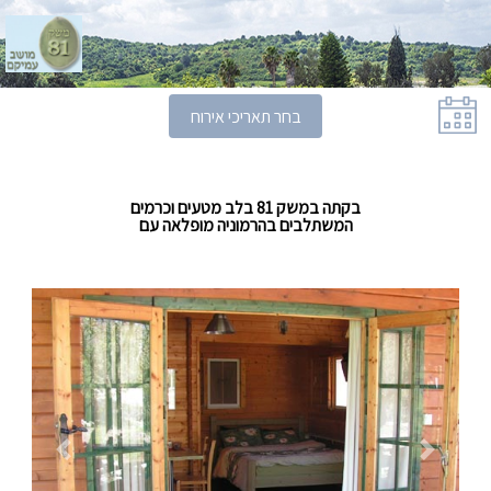
בחר תאריכי אירוח
בקתה במשק 81 בלב מטעים וכרמים
המשתלבים בהרמוניה מופלאה עם
הטבע הסובב אותם.
המחיר כולל מע"מ.
Previous
Next