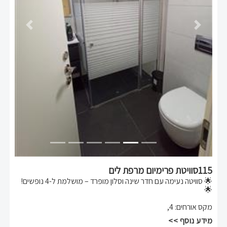
Previous
Next
115סוויטת פרימיום מרפת לים
🌟 סוויטה נעימה עם חדר שינה וסלון מופרד – מושלמת ל-4 נופשים!
🌟
מקס אורחים
:
4
,
🛏 מיטה זוגית נוחה בחדר השינה + ספה נפתחת בסלון לאירוח נוח
ונעים
מידע נוסף >>
🍽 מאובזרת בכל מה שצריך: