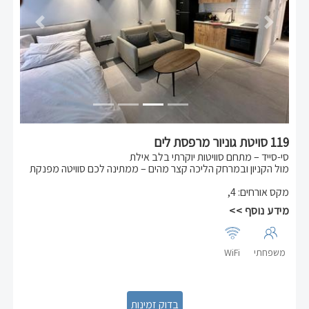
Previous
Next
119 סויטת גוניור מרפסת לים
סי-סייד – מתחם סוויטות יוקרתי בלב אילת
מול הקניון ובמרחק הליכה קצר מהים – ממתינה לכם סוויטה מפנקת
עם מיטה זוגית, ספה נפתחת ומתאימה לאירוח של עד 4 נופשים.
מקס אורחים
:
4
,
הסוויטה כוללת:
מידע נוסף >>
✔ מטבח מאובזר: כיריים חשמליות, מקרר ביתי גדול, תנור, מיקרוגל
✔ מרפסת נעימה עם נוף לים
✔ חלל מרווח ונעים, אידיאלי למשפחות או זוגות
משפחתי
WiFi
חופשה מושלמת באווירה ביתית ונוחה – במיקום מרכזי ונגיש.