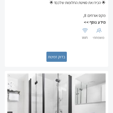
🌟 הכירו את סוויטת החלומות שלכם! 🌟
🛏 חדר שינה עם מיטה זוגית נוחה + מיטה נפתחת
מקס אורחים
:
8
,
🛋 סלון עם ספה שנפתחת למיטה ל-3 אנשים – מושלם למשפחה או
קבוצת חברים עד 8 נפשות!
מידע נוסף >>
☀️ שתי מרפסות – אחת בחדר השינה ואחת בסלון – להנות מהנוף
והאוויר הצח
משפחתי
WiFi
🍳 מטבח מאובזר עם:
- כיריים חשמליות 🔥
- מקרר גדול ❄️
- תנור ומיקרוגל 🍽️
- מכונת כביסה לנוחות מושלמת 🧺
📍 מיקום מנצח מול הקניון ובמרחק הליכה קצר מהים
הכל בשביל חופשה מושלמת, מפנקת וכיפית במיוחד!