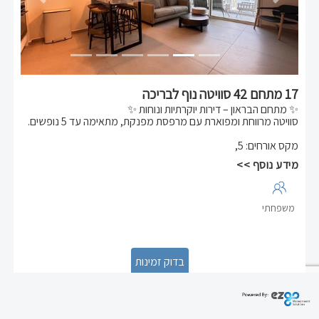
Previous
Next
17 מתחם 42 סוויטה נוף לבריכה
✨ מתחם הבראון – דירות יוקרתיות ונוחות ✨
סוויטה מרווחת ומפוארת עם מרפסת מפנקת, מתאימה עד 5 נופשים.
🛏 חדר שינה וסלון נפרד
מקס אורחים
:
5
,
🍳 מטבחון מאובזר מלא
🌟 עיצוב ברמה גבוהה לחוויית אירוח עשירה ומפנקת
מידע נוסף >>
מיקום מושלם לשהייה רגועה ונעימה באווירה אלגנטית.
משפחתי
Previous
Next