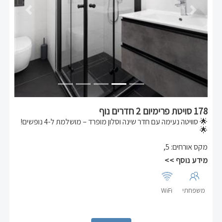
Previous
Next
178 סויטת פרימיום 2 חדרים נוף
🌟 סוויטה נעימה עם חדר שינה וסלון מופרד – מושלמת ל-4 נופשים!
🌟
מקס אורחים
:
5
,
🛏 מיטה זוגית נוחה בחדר השינה + ספה נפתחת בסלון לאירוח נוח
ונעים
מידע נוסף >>
🍽 מאובזרת בכל מה שצריך:
- מקרר גדול 🧊
- מיקרוגל ⚡
- קומקום חשמלי ☕
משפחתי
WiFi
- כיריים חשמליות 🔥
- מכונת כביסה 👕