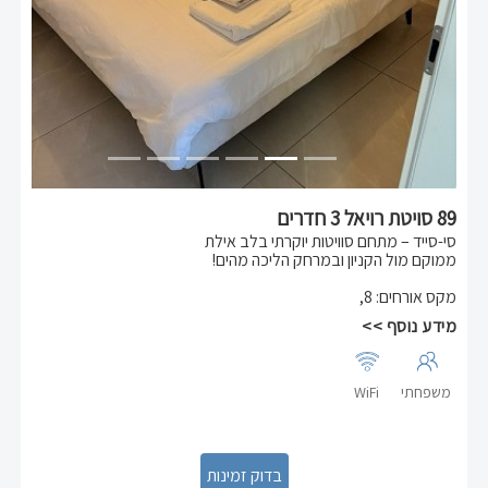
89 סויטת רויאל 3 חדרים
סי-סייד – מתחם סוויטות יוקרתי בלב אילת
ממוקם מול הקניון ובמרחק הליכה מהים!
✨ סוויטת 3 חדרים בקומה שלישית – אידיאלית למשפחות:
מקס אורחים
:
8
,
* שני חדרי שינה עם מיטות זוגיות
מידע נוסף >>
* סלון עם ספה נפתחת (מתאימה לשני אורחים נוספים)
* תפוסה: עד 6 נפשות
הסוויטה מרווחת, נעימה ומאובזרת במלואה:
משפחתי
WiFi
✅ כיריים חשמליים
✅ מקרר ביתי גדול
✅ תנור
✅ מיקרוגל
✅ מכונת כביסה ומייבש