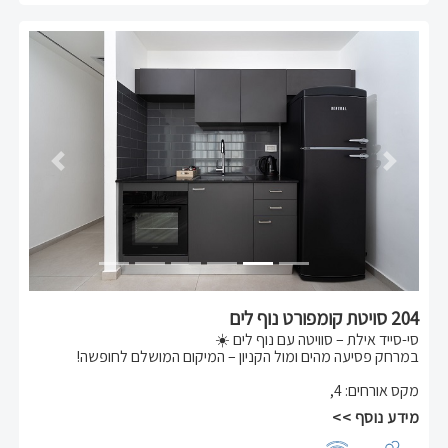
מושלמת 🌴
נשמח לארח אתכם!
Previous
Next
204 סויטת קומפורט נוף לים
סי-סייד אילת – סוויטה עם נוף לים ☀️
במרחק פסיעה מהים ומול הקניון – המיקום המושלם לחופשה!
מקס אורחים
:
4
,
הסוויטה בקומה גבוהה, עם נוף פתוח לים, מתאימה לזוג או למשפחה
עד 4 נפשות.
מידע נוסף >>
כוללת מיטה זוגית מרווחת + ספה נפתחת.