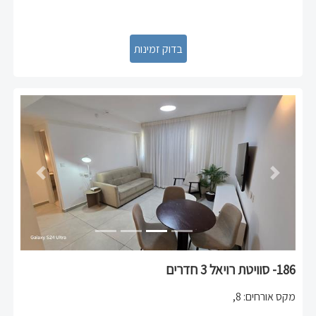
Previous
Next
186- סוויטת רויאל 3 חדרים
מקס אורחים
:
8
,