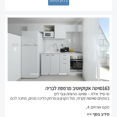
Previous
Next
163סויטה אקזקיוטיב מרפסת לבריה
סי-סייד אילת – סוויטה מרווחת ונוף לים
במתחם סוויטות יוקרתי, מול הקניון ובמרחק הליכה מהים, מחכה לכם
סוויטה נעימה ונוחה – מושלמת למשפחות או זוגות.
מקס אורחים
:
4
,
הסוויטה כוללת:
מידע נוסף >>
* מיטה זוגית נוחה