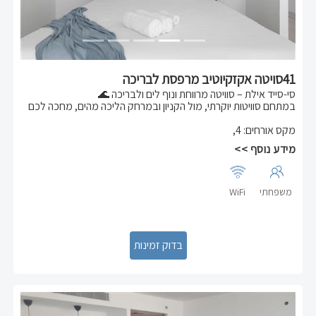
41סויטה אקזקיוטיב מרפסת לבריכה
סי-סייד אילת – סוויטה מרווחת ונוף לים ולבריכה 🌊
במתחם סוויטות יוקרתי, מול הקניון ובמרחק הליכה מהים, מחכה לכם
סוויטה נעימה ונוחה – מושלמת למשפחות או זוגות.
מקס אורחים
:
4
,
הסוויטה כוללת:
מידע נוסף >>
* 🛏️ מיטה זוגית נוחה
* 🛋️ ספה נפתחת המתאימה לעד 2 אורחים נוספים (סה"כ עד 4
נופשים)
* 🍳 מטבח מאובזר: כיריים חשמליות, מקרר גדול, תנור, מיקרוגל
משפחתי
WiFi
* 🌅 מרפסת פרטית ומפנקת עם נוף לים – לרגעים של שקט ואוויר
טוב
* 📍 מיקום מרכזי ושקט – קרוב להכל!