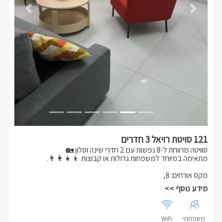
Previous
Next
121 סויטת רויאל 3 חדרים
סוויטה מרווחת ל-8 נפשות עם 2 חדרי שינה וסלון 🏡
מתאימה במיוחד למשפחות גדולות או קבוצות 👨‍👩‍👧‍👦.
מקס אורחים
:
8
,
✅ בכל חדר שינה מיטה זוגית 🛏️
✅ בסלון 2 ספות נפתחות 🛋️🛏️
מידע נוסף >>
✅ מטבחון מאובזר לנוחות מלאה 🍳
✅ מכונת כביסה לשהות נוחה וארוכה 🧺
סוויטה נוחה ומזמינה לשהייה איכותית באווירה ביתית 🌟.
משפחתי
WiFi