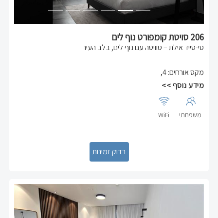
206 סויטת קומפורט נוף לים
סי-סייד אילת – סוויטה עם נוף לים, בלב העיר
בואו ליהנות מסוויטה מודרנית ומרווחת, הממוקמת בקומה גבוהה עם
מקס אורחים
:
4
,
נוף לים – מול הקניון ובמרחק הליכה קצר מהים, מהטיילת
ומהאטרקציות המרכזיות של אילת.
מידע נוסף >>
הסוויטה מתאימה לזוגות או למשפחות עד 4 נפשות וכוללת:
✔ חדר שינה עם מיטה זוגית
✔ סלון עם ספה נפתחת
משפחתי
WiFi
✔ מטבח מאובזר: כיריים חשמליות, מקרר גדול, תנור, מיקרוגל
✔ עיצוב נעים ומרחב נוח לשהות מושלמת
המקום המושלם לחופשה באילת – שקט, מרכזי ומלא סטייל.