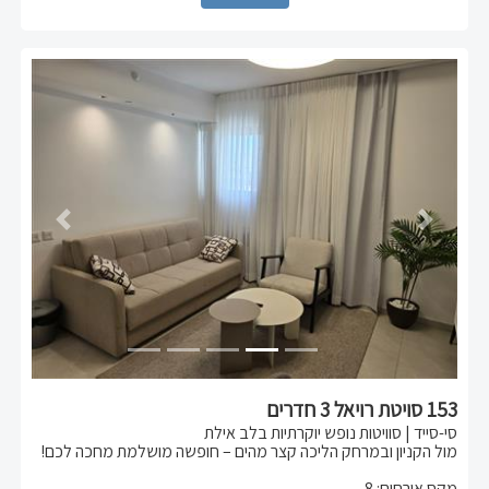
החופשה הבאה שלכם באילת – מתחילה בסי-סייד!
Previous
Next
153 סויטת רויאל 3 חדרים
סי-סייד | סוויטות נופש יוקרתיות בלב אילת
מול הקניון ובמרחק הליכה קצר מהים – חופשה מושלמת מחכה לכם!
סוויטת 3 חדרים מרווחת בקומה חמישית , הכוללת:
מקס אורחים
:
8
,